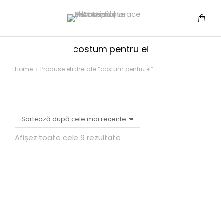
costum pentru el
You are here:
Home
Produse etichetate “costum pentru el”
Afișez toate cele 9 rezultate