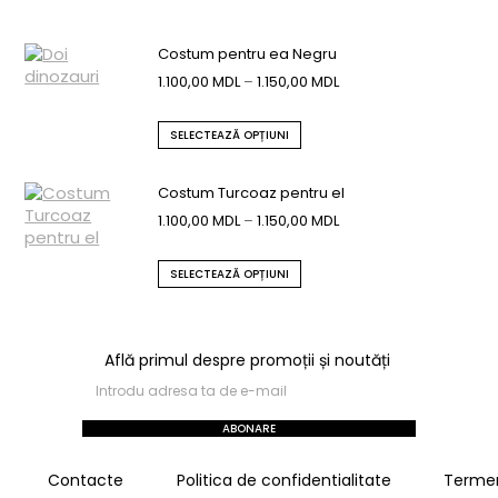
Costum pentru ea Negru
1.100,00
MDL
–
1.150,00
MDL
SELECTEAZĂ OPȚIUNI
Costum Turcoaz pentru el
1.100,00
MDL
–
1.150,00
MDL
SELECTEAZĂ OPȚIUNI
Află primul despre promoții și noutăți
ABONARE
Contacte
Politica de confidentialitate
Termeni