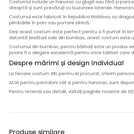
Costumul include un hanorac cu glugă sau fără și pantaloni
dreaptă și sunt prevăzuți cu buzunare laterale. Hanoracul
Costumul este fabricat în Republica Moldova, cu dragoste î
plimbările în parc sau purtare zilnică.
Deși acest costum este perfect pentru a fi purtat în timpu
datorită țesăturii sale din bumbac, acest costum este ușor
Costumul din bumbac, pentru bărbați este un produs versat
poate fi o alegere excelentă pentru orice bărbat care dor
Despre mărimi și design individual
La fiecare costum Alb pentru el procurat, oferim person
Atât pentru pantaloni cât și pentru hanorac, sunt disponi
Pentru recenzii sau detalii, vizitați paginile noastre de
I
Produse similare