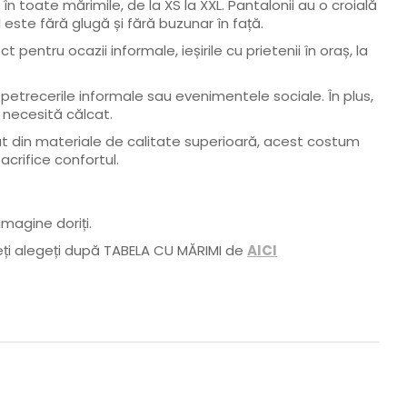
n toate mărimile, de la XS la XXL. Pantalonii au o croială
 este fără glugă și fără buzunar în față.
pentru ocazii informale, ieșirile cu prietenii în oraș, la
i petrecerile informale sau evenimentele sociale. În plus,
u necesită călcat.
icat din materiale de calitate superioară, acest costum
acrifice confortul.
magine doriți.
uteți alegeți după TABELA CU MĂRIMI de
AICI