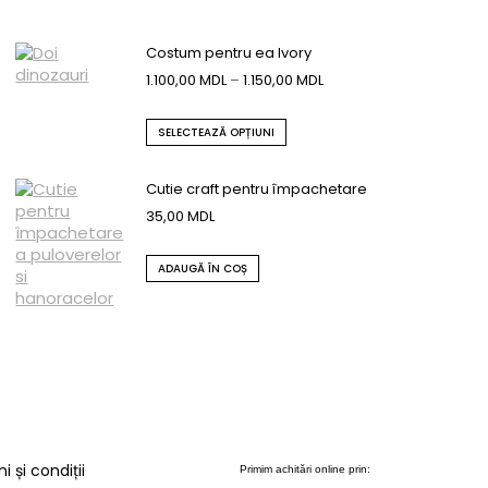
Costum pentru ea Ivory
1.100,00
MDL
–
1.150,00
MDL
SELECTEAZĂ OPȚIUNI
Cutie craft pentru împachetare
35,00
MDL
ADAUGĂ ÎN COȘ
 și condiții
Primim achitări online prin: