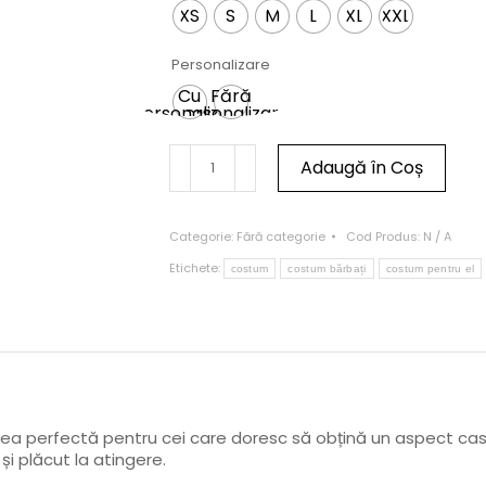
XS
S
M
L
XL
XXL
Personalizare
Cu
Fără
personalizare
personalizare
Adaugă în Coș
Categorie:
Fără categorie
Cod Produs:
N / A
Etichete:
costum
costum bărbați
costum pentru el
a perfectă pentru cei care doresc să obțină un aspect casual
 plăcut la atingere.