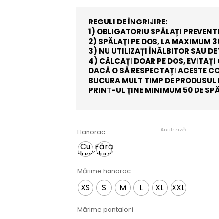
REGULI DE ÎNGRIJIRE:
1) OBLIGATORIU SPĂLAȚI PREVENTI
2) SPĂLAȚI PE DOS, LA MAXIMUM 30
3) NU UTILIZAȚI ÎNĂLBITOR SAU D
4) CĂLCAȚI DOAR PE DOS, EVITAȚ
DACĂ O SĂ RESPECTAȚI ACESTE COND
BUCURA MULT TIMP DE PRODUSUL
PRINT-UL ȚINE MINIMUM 50 DE SPĂ
Anulează
Hanorac
Cu
Fără
glugă
glugă
Mărime hanorac
XS
S
M
L
XL
XXL
Mărime pantaloni