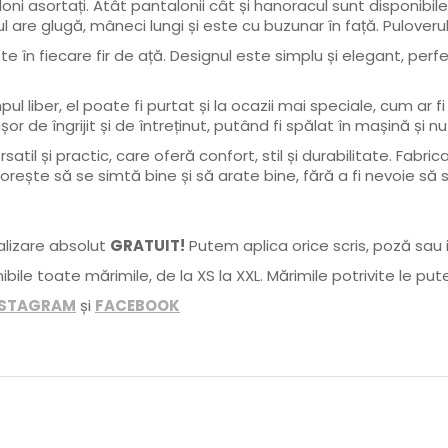
 asortați. Atât pantalonii cât și hanoracul sunt disponibile î
 are glugă, mâneci lungi și este cu buzunar în față. Puloverul
n fiecare fir de ață. Designul este simplu și elegant, perfect 
l liber, el poate fi purtat și la ocazii mai speciale, cum ar f
 de îngrijit și de întreținut, putând fi spălat în mașină și n
il și practic, care oferă confort, stil și durabilitate. Fabr
ește să se simtă bine și să arate bine, fără a fi nevoie să s
alizare absolut
GRATUIT!
Putem aplica orice scris, poză sau i
bile toate mărimile, de la XS la XXL. Mărimile potrivite le p
NSTAGRAM
și
FACEBOOK