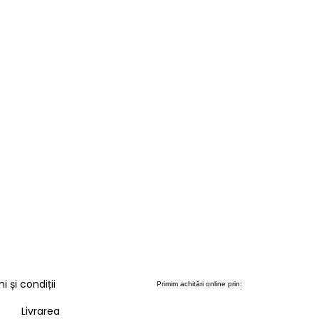
SELECTEAZĂ OPȚIUNI
 și condiții
Primim achitări online prin:
Livrarea