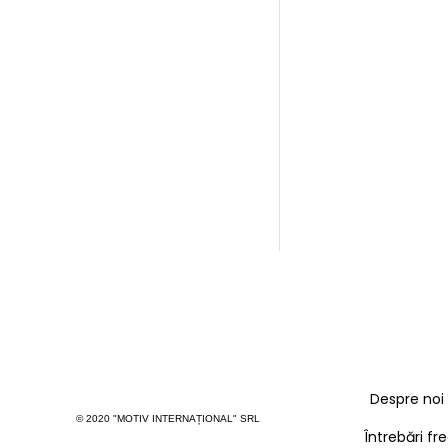
Tricou CLASIC
UN
250,00
MDL
PERS
SELECTEA
Despre noi
© 2020 "MOTIV INTERNAȚIONAL" SRL
Întrebări f