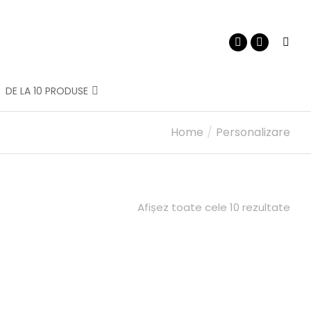
DE LA 10 PRODUSE
Home
Personalizare
Afișez toate cele 10 rezultate
ricou POLO pentru el
Torbă ECO
340,00
MDL
142,00
MDL
PERSONALIZEAZĂ
PERSONALIZEAZĂ