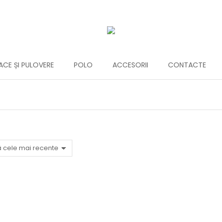
CE ȘI PULOVERE
POLO
ACCESORII
CONTACTE
You are here:
ă glugă OSCAR
Tricou POLO pentru ea
T
00
MDL
340,00
MDL
ONALIZEAZĂ
PERSONALIZEAZĂ