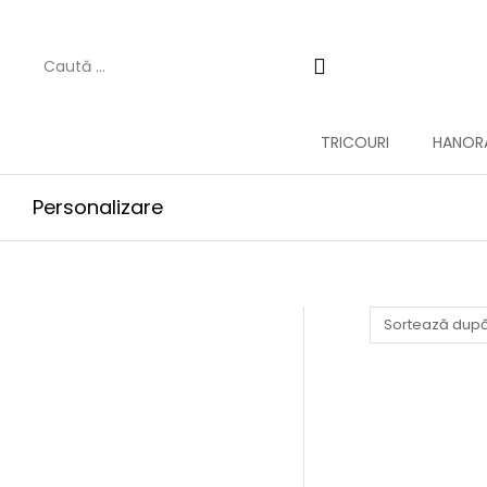
TRICOURI
HANORA
Personalizare
Pulover făr
520,
PERS