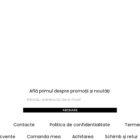
 pentru maturi
Hanorac cu glugă BLISS
ISEX
610,00
MDL
–
340,00
MDL
PERSONALIZEAZĂ
ONALIZEAZĂ
SELECTEAZĂ OPȚIUNI
ZĂ OPȚIUNI
Află primul despre promoții și noutăți
ABONARE
Contacte
Politica de confidentialitate
Termeni
recvente
Comanda mea
Achitarea
Schimb și retur