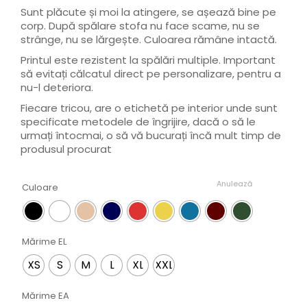
Sunt plăcute și moi la atingere, se așează bine pe
corp. După spălare stofa nu face scame, nu se
strânge, nu se lărgește. Culoarea rămâne intactă.
Printul este rezistent la spălări multiple. Important
să evitați călcatul direct pe personalizare, pentru a
nu-l deteriora.
Fiecare tricou, are o etichetă pe interior unde sunt
specificate metodele de îngrijire, dacă o să le
urmați întocmai, o să vă bucurați încă mult timp de
produsul procurat
Anulează
Culoare
Mărime EL
XS
S
M
L
XL
XXL
Mărime EA