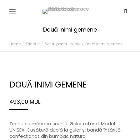
Două inimi gemene
You are here:
Home
Tricouri
Seturi pentru cuplu
Două inimi gemene
DOUĂ INIMI GEMENE
493,00
MDL
Tricou cu mâneca scurtă. Guler rotund. Model
UNISEX. Cusătură dublă la guler și bandă întărită,
confecționat din bumbac natural.