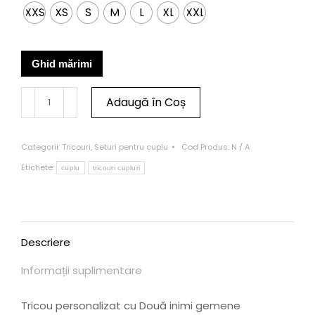
XXS
XS
S
M
L
XL
XXL
Ghid mărimi
Adaugă în Coș
Categorii:
Tricouri
,
Seturi pentru cuplu
Cod Produs:
N / A
Etichete:
cuplu
tricouri cupluri
Descriere
Informații suplimentare
Tricou personalizat cu Două inimi gemene