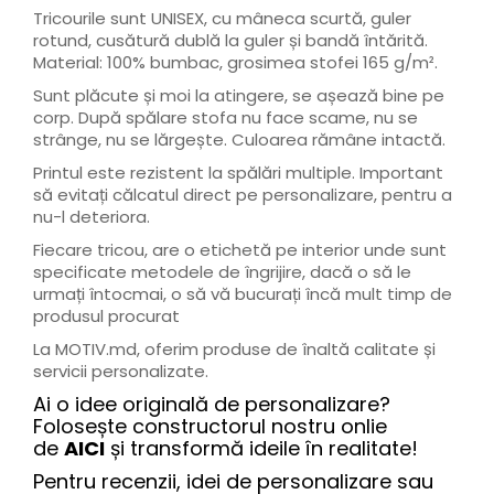
Tricourile sunt UNISEX, cu mâneca scurtă, guler
rotund, cusătură dublă la guler și bandă întărită.
Material: 100% bumbac, grosimea stofei 165 g/m².
Sunt plăcute și moi la atingere, se așează bine pe
corp. După spălare stofa nu face scame, nu se
strânge, nu se lărgește. Culoarea rămâne intactă.
Printul este rezistent la spălări multiple. Important
să evitați călcatul direct pe personalizare, pentru a
nu-l deteriora.
Fiecare tricou, are o etichetă pe interior unde sunt
specificate metodele de îngrijire, dacă o să le
urmați întocmai, o să vă bucurați încă mult timp de
produsul procurat
La MOTIV.md, oferim produse de înaltă calitate și
servicii personalizate.
Ai o idee originală de personalizare?
Folosește constructorul nostru onlie
de
AICI
și transformă ideile în realitate!
Pentru recenzii, idei de personalizare sau