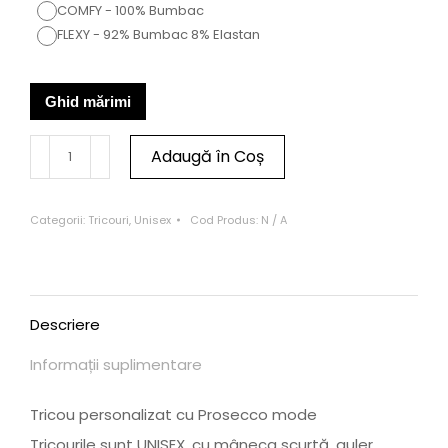
COMFY - 100% Bumbac
FLEXY - 92% Bumbac 8% Elastan
Ghid mărimi
Adaugă în Coș
Categorii:
Tricouri
,
Unisex
Cod Produs:
N / A
Descriere
Informații suplimentare
Tricou personalizat cu Prosecco mode
Tricourile sunt UNISEX, cu mâneca scurtă, guler