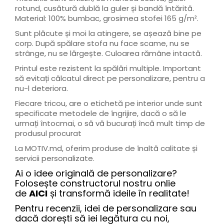
rotund, cusătură dublă la guler și bandă întărită.
Material: 100% bumbac, grosimea stofei 165 g/m².
Sunt plăcute și moi la atingere, se așează bine pe
corp. După spălare stofa nu face scame, nu se
strânge, nu se lărgește. Culoarea rămâne intactă.
Printul este rezistent la spălări multiple. Important
să evitați călcatul direct pe personalizare, pentru a
nu-l deteriora.
Fiecare tricou, are o etichetă pe interior unde sunt
specificate metodele de îngrijire, dacă o să le
urmați întocmai, o să vă bucurați încă mult timp de
produsul procurat
La MOTIV.md, oferim produse de înaltă calitate și
servicii personalizate.
Ai o idee originală de personalizare?
Folosește constructorul nostru onlie
de
AICI
și transformă ideile în realitate!
Pentru recenzii, idei de personalizare sau
dacă dorești să iei legătura cu noi,