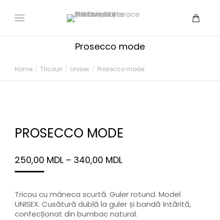
Prosecco mode
You are here:
Home
Tricouri
Unisex
Prosecco mode
PROSECCO MODE
250,00
MDL
–
340,00
MDL
Tricou cu mâneca scurtă. Guler rotund. Model
UNISEX. Cusătură dublă la guler și bandă întărită,
confecționat din bumbac natural.