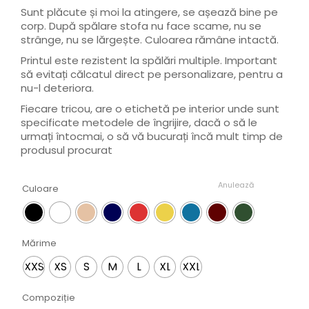
Sunt plăcute și moi la atingere, se așează bine pe
corp. După spălare stofa nu face scame, nu se
strânge, nu se lărgește. Culoarea rămâne intactă.
Printul este rezistent la spălări multiple. Important
să evitați călcatul direct pe personalizare, pentru a
nu-l deteriora.
Fiecare tricou, are o etichetă pe interior unde sunt
specificate metodele de îngrijire, dacă o să le
urmați întocmai, o să vă bucurați încă mult timp de
produsul procurat
Anulează
Culoare
Mărime
XXS
XS
S
M
L
XL
XXL
Compoziție