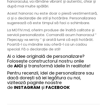
hanoracului, va rămâne vibrant și autentic, chiar și
după mai multe spălări.
Acest hanorac nu este doar o piesă vestimentară,
ci și o declarație de stil și hotărâre. Personalizarea
sugerează că este timpul să faci o schimbare.
La MOTIV.md, oferim produse de înaltă calitate și
servicii personalizate. Comandă acum hanoracul ”
Пересяду на метлу ” și arată lumii că ești hotărât.
Poartă-l cu mândrie sau oferă-l ca un cadou
special. Fă o declarație de stil!
Ai o idee originală de personalizare?
Folosește constructorul nostru onlie
de
AICI
și transformă ideile în realitate!
Pentru recenzii, idei de personalizare sau
dacă dorești să iei legătura cu noi,
vizitează paginile noastre
de
INSTAGRAM
și
FACEBOOK