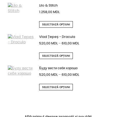
Lilo & Stitch
1.258,00
MDL
SELECTEAZĂ OPȚIUNI
Vlad Țepeș - Dracula
520,00
MDL
–
610,00
MDL
SELECTEAZĂ OPȚIUNI
Буду вести себя хорошо
520,00
MDL
–
610,00
MDL
SELECTEAZĂ OPȚIUNI
Află primul despre promoții și noutăți