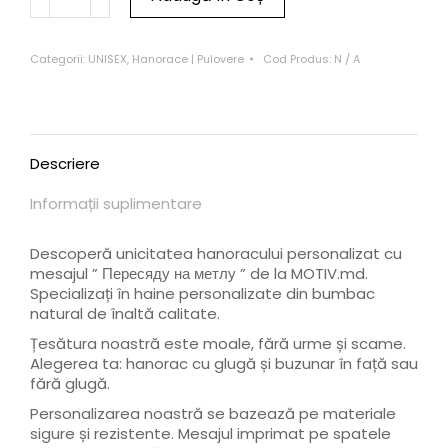
Categorii:
UNISEX
,
Hanorace | Pulovere
Cod Produs:
N / A
Descriere
Informații suplimentare
Descoperă unicitatea hanoracului personalizat cu
mesajul ” Пересяду на метлу ” de la MOTIV.md.
Specializați în haine personalizate din bumbac
natural de înaltă calitate.
Țesătura noastră este moale, fără urme și scame.
Alegerea ta: hanorac cu glugă și buzunar în față sau
fără glugă.
Personalizarea noastră se bazează pe materiale
sigure și rezistente. Mesajul imprimat pe spatele