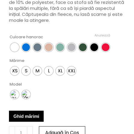
de 10% de polyester, face ca stofa să fie rezistentă
la spălări multiple, fără ca să își piardă aspectul
inițial. Căptușeala din fleece, nu lasă scame și este
moale la atingere.
Anulează
Culoare hanorac
Mărime
XS
S
M
L
XL
XXL
Model
Ghid mărimi
Adaugă în Coș