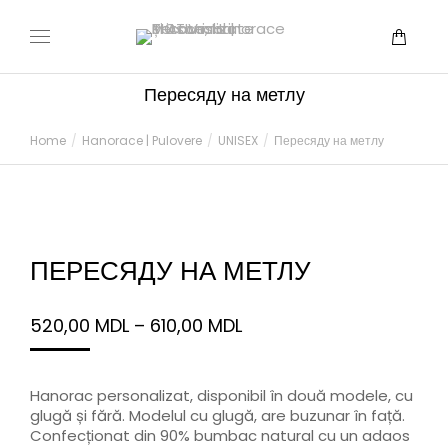
Пересяду на метлу
You are here:
Home
Hanorace | Pulovere
UNISEX
Пересяду на метлу
ПЕРЕСЯДУ НА МЕТЛУ
520,00
MDL
–
610,00
MDL
Hanorac personalizat, disponibil în două modele, cu
glugă și fără. Modelul cu glugă, are buzunar în față.
Confecționat din 90% bumbac natural cu un adaos