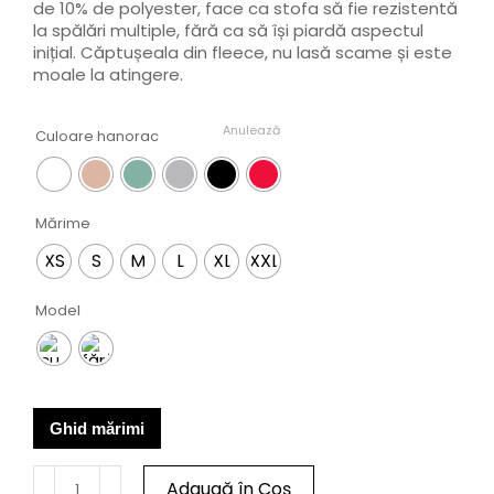
de 10% de polyester, face ca stofa să fie rezistentă
la spălări multiple, fără ca să își piardă aspectul
inițial. Căptușeala din fleece, nu lasă scame și este
moale la atingere.
Anulează
Culoare hanorac
Mărime
XS
S
M
L
XL
XXL
Model
Ghid mărimi
Adaugă în Coș