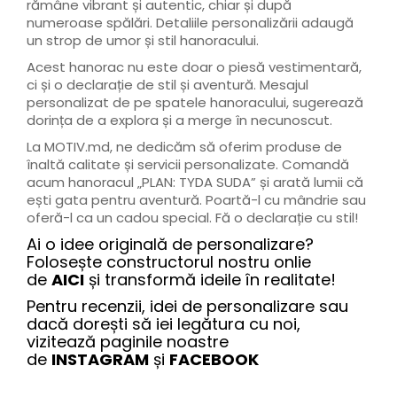
rămâne vibrant și autentic, chiar și după
numeroase spălări. Detaliile personalizării adaugă
un strop de umor și stil hanoracului.
Acest hanorac nu este doar o piesă vestimentară,
ci și o declarație de stil și aventură. Mesajul
personalizat de pe spatele hanoracului, sugerează
dorința de a explora și a merge în necunoscut.
La MOTIV.md, ne dedicăm să oferim produse de
înaltă calitate și servicii personalizate. Comandă
acum hanoracul „PLAN: TYDA SUDA” și arată lumii că
ești gata pentru aventură. Poartă-l cu mândrie sau
oferă-l ca un cadou special. Fă o declarație cu stil!
Ai o idee originală de personalizare?
Folosește constructorul nostru onlie
de
AICI
și transformă ideile în realitate!
Pentru recenzii, idei de personalizare sau
dacă dorești să iei legătura cu noi,
vizitează paginile noastre
de
INSTAGRAM
și
FACEBOOK