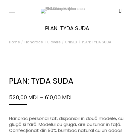
PLAN: TYDA SUDA
You are here:
Home
Hanorace | Pulovere
UNISEX
PLAN: TYDA SUDA
PLAN: TYDA SUDA
520,00
MDL
–
610,00
MDL
Hanorac personalizat, disponibil în două modele, cu
glugă și fără. Modelul cu glugă, are buzunar în față.
Confecționat din 90% bumbac natural cu un adaos