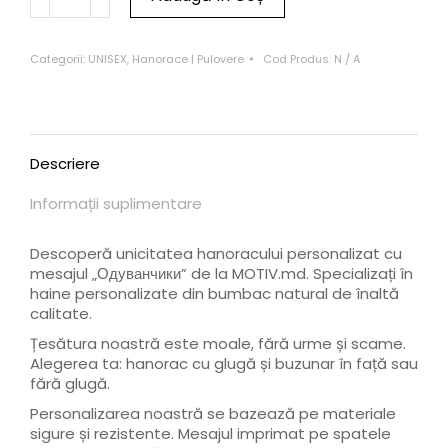
Categorii:
UNISEX
,
Hanorace | Pulovere
Cod Produs:
N / A
Descriere
Informații suplimentare
Descoperă unicitatea hanoracului personalizat cu
mesajul „Одуванчики” de la MOTIV.md. Specializați în
haine personalizate din bumbac natural de înaltă
calitate.
Țesătura noastră este moale, fără urme și scame.
Alegerea ta: hanorac cu glugă și buzunar în față sau
fără glugă.
Personalizarea noastră se bazează pe materiale
sigure și rezistente. Mesajul imprimat pe spatele