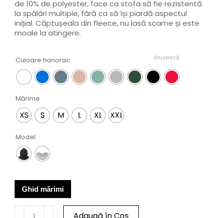
de 10% de polyester, face ca stofa să fie rezistentă
la spălări multiple, fără ca să își piardă aspectul
inițial. Căptușeala din fleece, nu lasă scame și este
moale la atingere.
Anulează
Culoare hanorac
Mărime
XS
S
M
L
XL
XXL
Model
Ghid mărimi
Adaugă în Coș