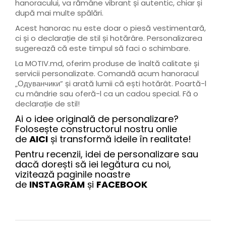
hanoracului, va rămâne vibrant și autentic, chiar și
după mai multe spălări.
Acest hanorac nu este doar o piesă vestimentară,
ci și o declarație de stil și hotărâre. Personalizarea
sugerează că este timpul să faci o schimbare.
La MOTIV.md, oferim produse de înaltă calitate și
servicii personalizate. Comandă acum hanoracul
„Одуванчики” și arată lumii că ești hotărât. Poartă-l
cu mândrie sau oferă-l ca un cadou special. Fă o
declarație de stil!
Ai o idee originală de personalizare?
Folosește constructorul nostru onlie
de
AICI
și transformă ideile în realitate!
Pentru recenzii, idei de personalizare sau
dacă dorești să iei legătura cu noi,
vizitează paginile noastre
de
INSTAGRAM
și
FACEBOOK