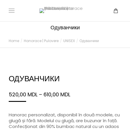
Одуванчики
You are here:
Home
Hanorace | Pulovere
UNISEX
Одуванчики
ОДУВАНЧИКИ
520,00
MDL
–
610,00
MDL
Hanorac personalizat, disponibil în două modele, cu
glugă și fără. Modelul cu glugă, are buzunar în față.
Confecționat din 90% bumbac natural cu un adaos