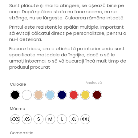
Sunt plăcute și moi la atingere, se așează bine pe
corp. După spălare stofa nu face scame, nu se
strânge, nu se lărgește. Culoarea rămâne intactă.
Printul este rezistent la spălări multiple. Important
să evitați călcatul direct pe personalizare, pentru a
nu-l deteriora.
Fiecare tricou, are o etichetă pe interior unde sunt
specificate metodele de îngrijire, dacă o să le
urmați întocmai, o să vă bucurați încă mult timp de
produsul procurat
Anulează
Culoare
Mărime
XXS
XS
S
M
L
XL
XXL
Compoziție