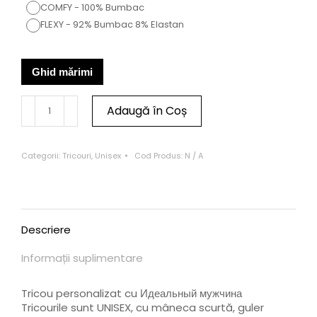
COMFY - 100% Bumbac
FLEXY - 92% Bumbac 8% Elastan
Ghid mărimi
Adaugă în Coș
Categorii:
Tricouri
,
Unisex
Cod Produs:
N / A
Descriere
Informații suplimentare
Tricou personalizat cu Идеальный мужчина
Tricourile sunt UNISEX, cu mâneca scurtă, guler