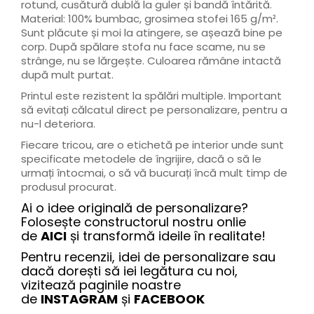
rotund, cusătură dublă la guler și bandă întărită.
Material: 100% bumbac, grosimea stofei 165 g/m².
Sunt plăcute și moi la atingere, se așează bine pe
corp. După spălare stofa nu face scame, nu se
strânge, nu se lărgește. Culoarea rămâne intactă
după mult purtat.
Printul este rezistent la spălări multiple. Important
să evitați călcatul direct pe personalizare, pentru a
nu-l deteriora.
Fiecare tricou, are o etichetă pe interior unde sunt
specificate metodele de îngrijire, dacă o să le
urmați întocmai, o să vă bucurați încă mult timp de
produsul procurat.
Ai o idee originală de personalizare?
Folosește constructorul nostru onlie
de
AICI
și transformă ideile în realitate!
Pentru recenzii, idei de personalizare sau
dacă dorești să iei legătura cu noi,
vizitează paginile noastre
de
INSTAGRAM
și
FACEBOOK