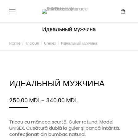
Идеальный мужчина
You are here:
Home
Tricouri
Unisex
Идеальный мужчина
ИДЕАЛЬНЫЙ МУЖЧИНА
250,00
MDL
–
340,00
MDL
Tricou cu mâneca scurtă. Guler rotund. Model
UNISEX. Cusătură dublă la guler și bandă întărită,
confecționat din bumbac natural.