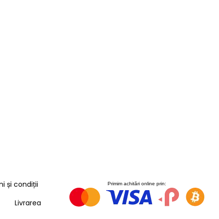
 și condiții
Primim achitări online prin:
Livrarea