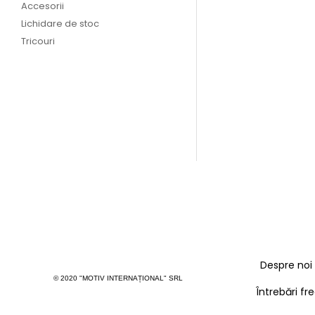
Accesorii
Lichidare de stoc
Tricouri
Ник
250,00
MDL
SELECTEA
Despre noi
© 2020 "MOTIV INTERNAȚIONAL" SRL
Întrebări f