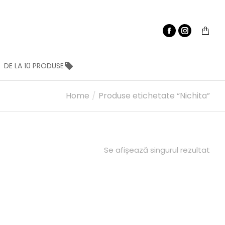
DE LA 10 PRODUSE
Home
Produse etichetate “Nichita”
Se afișează singurul rezultat