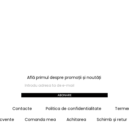
итост
–
340,00
MDL
ZĂ OPȚIUNI
Află primul despre promoții și noutăți
ABONARE
Contacte
Politica de confidentialitate
Termeni
recvente
Comanda mea
Achitarea
Schimb și retur