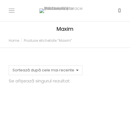
Maxim
You are here:
Home
Produse etichetate “Maxim”
Se afișează singurul rezultat
МАКСиома
250,00
MDL
–
340,00
MDL
SELECTEAZĂ OPȚIUNI