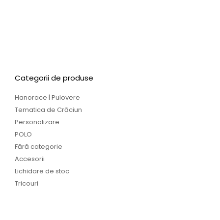
Set tricouri Mamă și Fiică
Set tricouri Mamă & Fiică
449,00
MDL
449,00
MDL
SELECTEAZĂ OPȚIUNI
SELECTEAZĂ OPȚIUNI
Categorii de produse
Hanorace | Pulovere
Tematica de Crăciun
Personalizare
POLO
Fără categorie
Accesorii
Lichidare de stoc
Tricouri