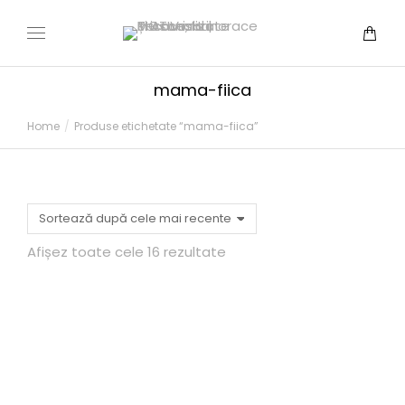
mama-fiica
You are here:
Home
Produse etichetate “mama-fiica”
Afișez toate cele 16 rezultate