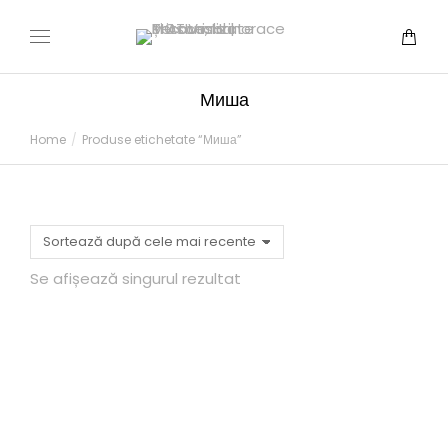
Миша
You are here:
Home
Produse etichetate “Миша”
Se afișează singurul rezultat
Михахаил
250,00
MDL
–
340,00
MDL
SELECTEAZĂ OPȚIUNI