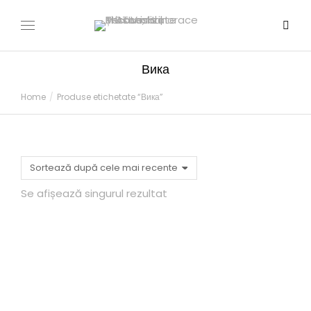
Вика
You are here:
Home
Produse etichetate “Вика”
Se afișează singurul rezultat
ЧСВика
250,00
MDL
–
340,00
MDL
SELECTEAZĂ OPȚIUNI