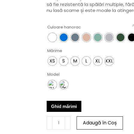
să fie rezistentă la spălări multiple, făr
nu lasă scame și este moale la atinger
Culoare hanorac
Mărime
XS
S
M
L
XL
XXL
Model
Ghid mărimi
Adaugă în Coș