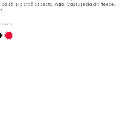
ă ca să își piardă aspectul inițial. Căptușeala din fleece,
e.
Anulează