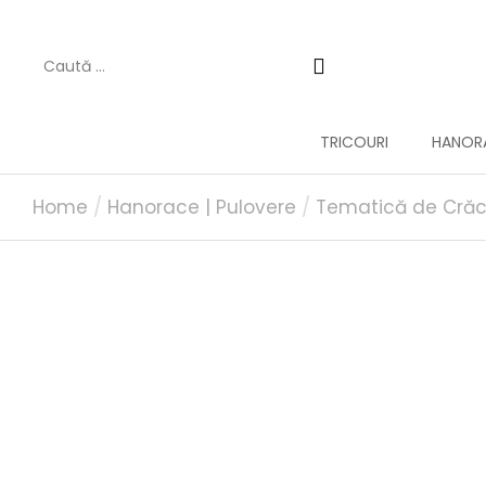
TRICOURI
HANORA
You are here:
Home
Hanorace | Pulovere
Tematică de Crăc