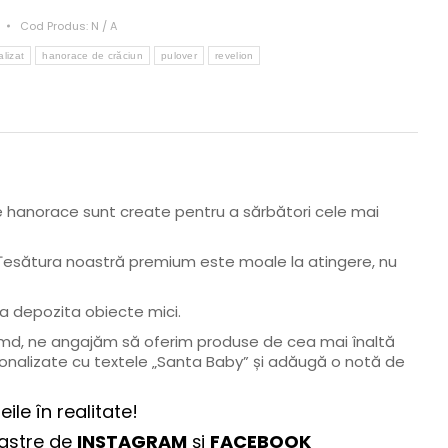
n
Cod Produs:
N / A
lizat
hanorace de crăciun
pulover
revelion
e hanorace sunt create pentru a sărbători cele mai
. Țesătura noastră premium este moale la atingere, nu
 a depozita obiecte mici.
V.md, ne angajăm să oferim produse de cea mai înaltă
rsonalizate cu textele „Santa Baby” și adăugă o notă de
ile în realitate!
oastre de
INSTAGRAM
și
FACEBOOK