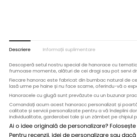
Descriere
Informații suplimentare
Descoperă setul nostru special de hanorace cu tematica
frumoase momente, alături de cei dragi sau pot servi dr
Fiecare hanorac este fabricat din bumbac natural de cea
lasă urme pe haine și nu face scame, oferindu-vă o expe
Hanoracele cu glugă sunt prevăzute cu un buzunar practic
Comandați acum acest hanoracc personalizat și poartă-l
calitate și servicii personalizate pentru a vă îndeplini
individualitate, garderobei tale și un zâmbet pe chipiul pr
Ai o idee originală de personalizare? Folosește
Pentru recenzii, idei de personalizare sau dacă 