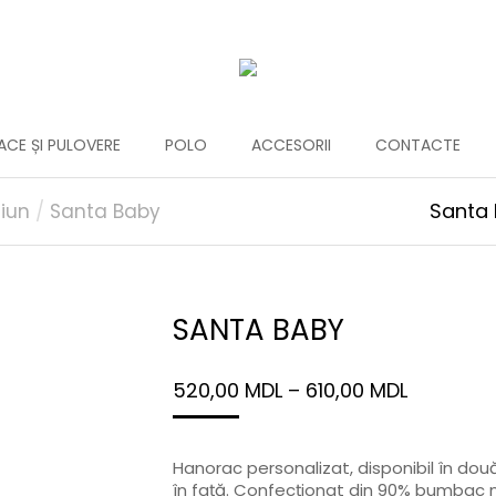
CE ȘI PULOVERE
POLO
ACCESORII
CONTACTE
Santa
iun
Santa Baby
SANTA BABY
520,00
MDL
–
610,00
MDL
Hanorac personalizat, disponibil în dou
în față. Confecționat din 90% bumbac n