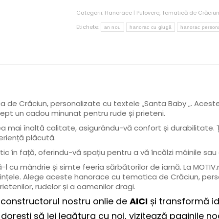
Categorii:
Hanorace | Pulovere
,
Tematică de Crăciu
Etichete:
an nou
hanorac cu glugă
hanorac persona
 de Crăciun, personalizate cu textele „Santa Baby „. Acest
ept un cadou minunat pentru rude și prieteni.
 mai înaltă calitate, asigurându-vă confort și durabilitate
riență plăcută.
 în față, oferindu-vă spațiu pentru a vă încălzi mâinile sau
 cu mândrie și simte feeria sărbătorilor de iarnă. La MOTI
 dorințele. Alege aceste hanorace cu tematica de Crăciun, pe
ietenilor, rudelor și a oamenilor dragi.
 constructorul nostru onlie de
AICI
și transformă ide
dorești să iei legătura cu noi, vizitează paginile n