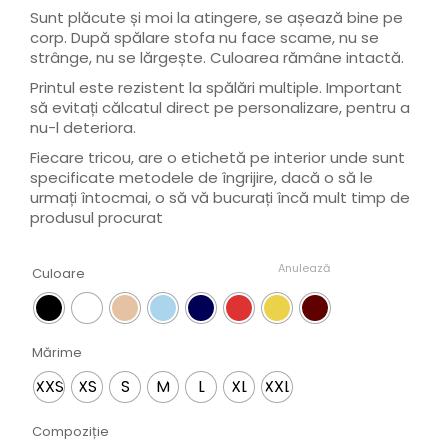
Sunt plăcute și moi la atingere, se așează bine pe
corp. După spălare stofa nu face scame, nu se
strânge, nu se lărgește. Culoarea rămâne intactă.
Printul este rezistent la spălări multiple. Important
să evitați călcatul direct pe personalizare, pentru a
nu-l deteriora.
Fiecare tricou, are o etichetă pe interior unde sunt
specificate metodele de îngrijire, dacă o să le
urmați întocmai, o să vă bucurați încă mult timp de
produsul procurat
Anulează
Culoare
Mărime
XXS
XS
S
M
L
XL
XXL
Compoziție