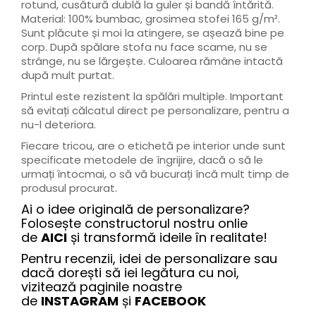
rotund, cusătură dublă la guler și bandă întărită.
Material: 100% bumbac, grosimea stofei 165 g/m².
Sunt plăcute și moi la atingere, se așează bine pe
corp. După spălare stofa nu face scame, nu se
strânge, nu se lărgește. Culoarea rămâne intactă
după mult purtat.
Printul este rezistent la spălări multiple. Important
să evitați călcatul direct pe personalizare, pentru a
nu-l deteriora.
Fiecare tricou, are o etichetă pe interior unde sunt
specificate metodele de îngrijire, dacă o să le
urmați întocmai, o să vă bucurați încă mult timp de
produsul procurat.
Ai o idee originală de personalizare?
Folosește constructorul nostru onlie
de
AICI
și transformă ideile în realitate!
Pentru recenzii, idei de personalizare sau
dacă dorești să iei legătura cu noi,
vizitează paginile noastre
de
INSTAGRAM
și
FACEBOOK