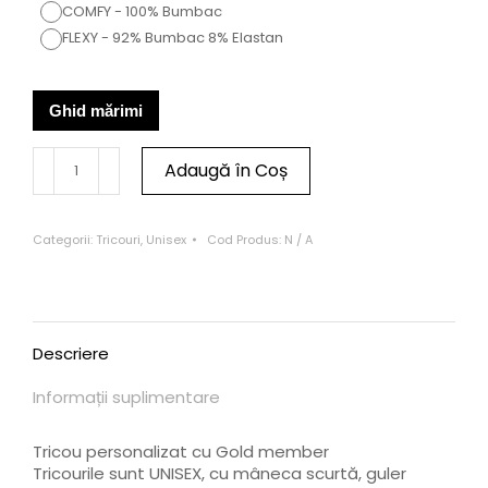
COMFY - 100% Bumbac
FLEXY - 92% Bumbac 8% Elastan
Ghid mărimi
Adaugă în Coș
Categorii:
Tricouri
,
Unisex
Cod Produs:
N / A
Descriere
Informații suplimentare
Tricou personalizat cu Gold member
Tricourile sunt UNISEX, cu mâneca scurtă, guler