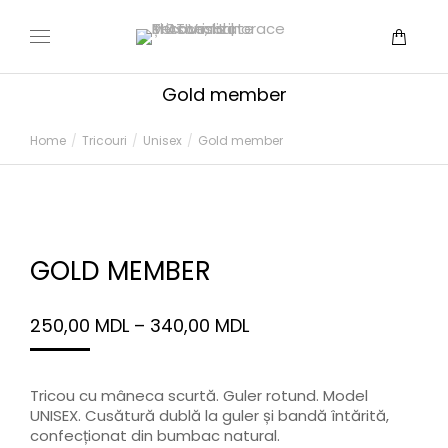
Gold member
You are here:
Home
Tricouri
Unisex
Gold member
GOLD MEMBER
250,00
MDL
–
340,00
MDL
Tricou cu mâneca scurtă. Guler rotund. Model
UNISEX. Cusătură dublă la guler și bandă întărită,
confecționat din bumbac natural.