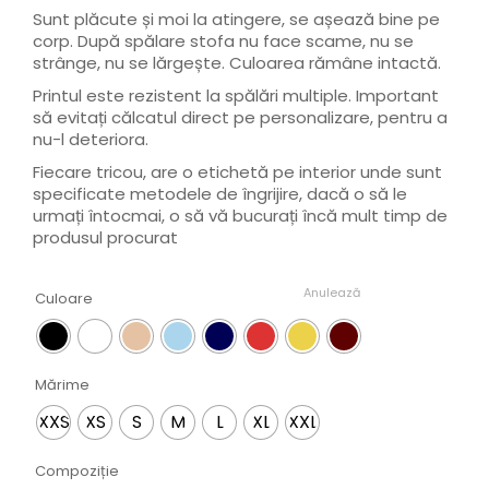
Sunt plăcute și moi la atingere, se așează bine pe
corp. După spălare stofa nu face scame, nu se
strânge, nu se lărgește. Culoarea rămâne intactă.
Printul este rezistent la spălări multiple. Important
să evitați călcatul direct pe personalizare, pentru a
nu-l deteriora.
Fiecare tricou, are o etichetă pe interior unde sunt
specificate metodele de îngrijire, dacă o să le
urmați întocmai, o să vă bucurați încă mult timp de
produsul procurat
Anulează
Culoare
Mărime
XXS
XS
S
M
L
XL
XXL
Compoziție