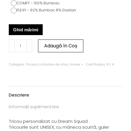
COMFY - 100% Bumbac
FLEXY - 92% Bumbac 8% Elastan
Ghid mărimi
Adaugă în Coș
Categorii:
Tricouri
,
Lichidare de stoc
,
Unisex
Cod Produs:
N / A
Descriere
Informații suplimentare
Tricou personalizat cu Dream Squad
Tricourile sunt UNISEX, cu mâneca scurtă, guler