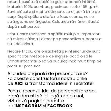
rotund, cusătură dublă la guler și bandă întărită.
Material: 100% bumbac, grosimea stofei 165 g/m².
Sunt plăcute și moi la atingere, se așează bine pe
corp. După spălare stofa nu face scame, nu se
strânge, nu se lărgește. Culoarea rămâne intactă
după mult purtat.
Printul este rezistent la spălări multiple. Important
să evitați călcatul direct pe personalizare, pentru a
nu-l deteriora.
Fiecare tricou, are o etichetă pe interior unde sunt
specificate metodele de îngrijire, dacă o să le
urmați întocmai, o să vă bucurați încă mult timp de
produsul procurat.
Ai o idee originală de personalizare?
Folosește constructorul nostru onlie
de
AICI
și transformă ideile în realitate!
Pentru recenzii, idei de personalizare sau
dacă dorești să iei legătura cu noi,
vizitează paginile noastre
de
INSTAGRAM
și
FACEBOOK