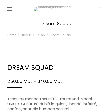
Dream Squad
You are here:
Home
Tricouri
Unisex
Dream Squad
DREAM SQUAD
250,00
MDL
–
340,00
MDL
Tricou cu mâneca scurtă. Guler rotund. Model
UNISEX. Cusătură dublă la guler și bandă întărită,
confecționat din bumbac natural.