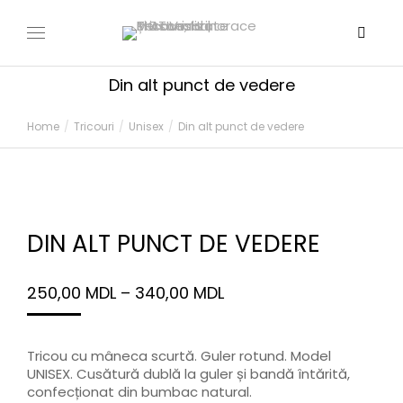
Din alt punct de vedere
You are here:
Home
Tricouri
Unisex
Din alt punct de vedere
DIN ALT PUNCT DE VEDERE
250,00
MDL
–
340,00
MDL
Tricou cu mâneca scurtă. Guler rotund. Model
UNISEX. Cusătură dublă la guler și bandă întărită,
confecționat din bumbac natural.