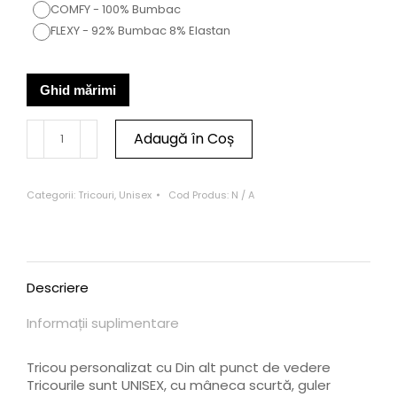
COMFY - 100% Bumbac
FLEXY - 92% Bumbac 8% Elastan
Ghid mărimi
Adaugă în Coș
Categorii:
Tricouri
,
Unisex
Cod Produs:
N / A
Descriere
Informații suplimentare
Tricou personalizat cu Din alt punct de vedere
Tricourile sunt UNISEX, cu mâneca scurtă, guler