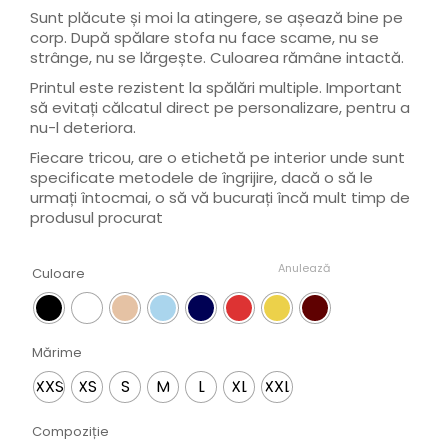
Sunt plăcute și moi la atingere, se așează bine pe
corp. După spălare stofa nu face scame, nu se
strânge, nu se lărgește. Culoarea rămâne intactă.
Printul este rezistent la spălări multiple. Important
să evitați călcatul direct pe personalizare, pentru a
nu-l deteriora.
Fiecare tricou, are o etichetă pe interior unde sunt
specificate metodele de îngrijire, dacă o să le
urmați întocmai, o să vă bucurați încă mult timp de
produsul procurat
Anulează
Culoare
Mărime
XXS
XS
S
M
L
XL
XXL
Compoziție