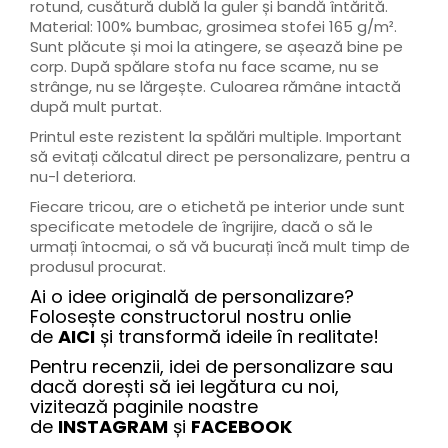
rotund, cusătură dublă la guler și bandă întărită.
Material: 100% bumbac, grosimea stofei 165 g/m².
Sunt plăcute și moi la atingere, se așează bine pe
corp. După spălare stofa nu face scame, nu se
strânge, nu se lărgește. Culoarea rămâne intactă
după mult purtat.
Printul este rezistent la spălări multiple. Important
să evitați călcatul direct pe personalizare, pentru a
nu-l deteriora.
Fiecare tricou, are o etichetă pe interior unde sunt
specificate metodele de îngrijire, dacă o să le
urmați întocmai, o să vă bucurați încă mult timp de
produsul procurat.
Ai o idee originală de personalizare?
Folosește constructorul nostru onlie
de
AICI
și transformă ideile în realitate!
Pentru recenzii, idei de personalizare sau
dacă dorești să iei legătura cu noi,
vizitează paginile noastre
de
INSTAGRAM
și
FACEBOOK