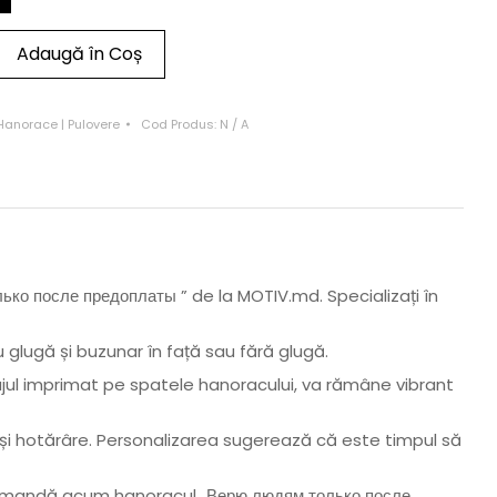
Adaugă în Coș
Hanorace | Pulovere
Cod Produs:
N / A
ко после предоплаты ” de la MOTIV.md. Specializați în
glugă și buzunar în față sau fără glugă.
jul imprimat pe spatele hanoracului, va rămâne vibrant
l și hotărâre. Personalizarea sugerează că este timpul să
. Comandă acum hanoracul „Верю людям только после