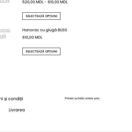
520,00
MDL
–
610,00
MDL
SELECTEAZĂ OPȚIUNI
Hanorac cu glugă BLISS
610,00
MDL
SELECTEAZĂ OPȚIUNI
 și condiții
Primim achitări online prin:
Livrarea