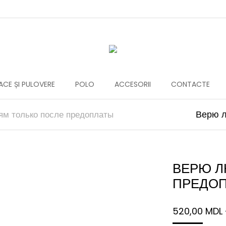
CE ȘI PULOVERE
POLO
ACCESORII
CONTACTE
Верю л
м только после предоплаты
ВЕРЮ Л
ПРЕДО
520,00
MDL