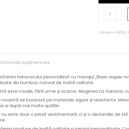
Categorii:
UNISEX
,
Informații suplimentare
itatea hanoracului personalizat cu mesajul „Верю людям толь
izate din bumbac natural de înaltă calitate.
ră este moale, fără urme și scame. Alegerea ta: hanorac cu 
 noastră se bazează pe materiale sigure și rezistente. Mesa
iar și după mai multe spălări.
nu este doar o piesă vestimentară, ci și o declarație de sti
re.
ferim produse de înaltă calitate și servicii personalizate