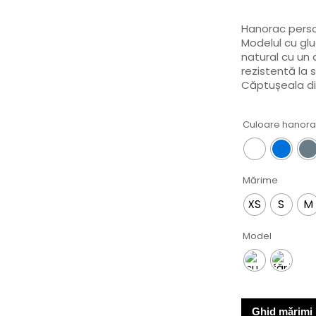
Hanorac person
Modelul cu gl
natural cu un 
rezistentă la s
Căptușeala din
Culoare hanor
Mărime
XS
S
M
Model
Ghid mărimi