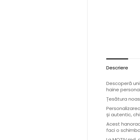
Descriere
Descoperă unic
haine personal
Țesătura noast
Personalizarea
și autentic, ch
Acest hanorac 
faci o schimba
La MOTIV.md, o