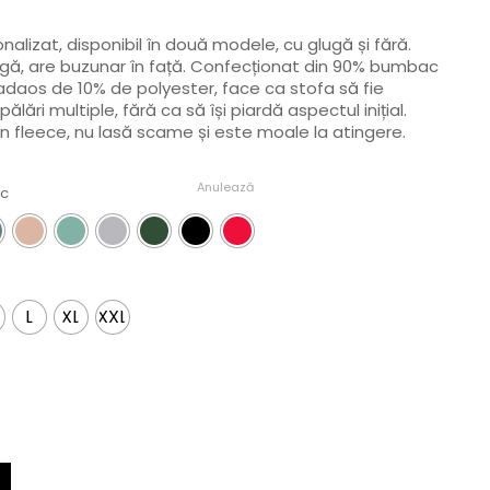
alizat, disponibil în două modele, cu glugă și fără.
ugă, are buzunar în față. Confecționat din 90% bumbac
adaos de 10% de polyester, face ca stofa să fie
pălări multiple, fără ca să își piardă aspectul inițial.
 fleece, nu lasă scame și este moale la atingere.
Anulează
ac
L
XL
XXL