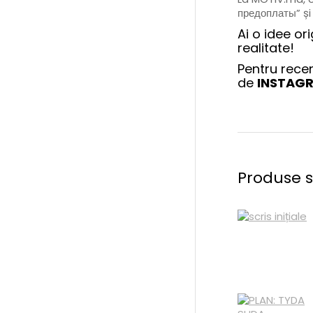
предоплаты” și
Ai o idee or
realitate!
Pentru recen
de
INSTAG
Produse s