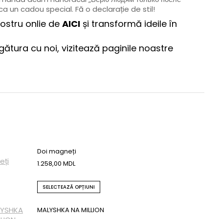
a un cadou special. Fă o declarație de stil!
nostru onlie de
AICI
și transformă ideile în
egătura cu noi, vizitează paginile noastre
Doi magneți
1.258,00
MDL
SELECTEAZĂ OPȚIUNI
MALYSHKA NA MILLION