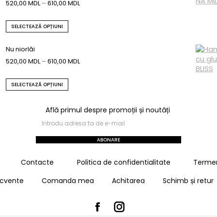
520,00
MDL
–
610,00
MDL
SELECTEAZĂ OPȚIUNI
Nu niorlăi
520,00
MDL
–
610,00
MDL
SELECTEAZĂ OPȚIUNI
Află primul despre promoții și noutăți
ABONARE
Contacte
Politica de confidentialitate
Termeni
recvente
Comanda mea
Achitarea
Schimb și retur