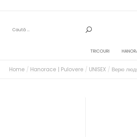
TRICOURI
HANORA
You are here:
Home
Hanorace | Pulovere
UNISEX
Верю людя