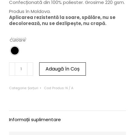
Confecționată din 100% poliester. Grosime 220 gsm.
Produs în Moldova.
Aplicarea rezistentă la soare, spălăre, nu se
decolorează, nu se dezlipește, nu crapă.
Anulează
Culoare
Adaugă în Coș
Categorie:
Șorțuri
Cod Produs:
N / A
Informații suplimentare